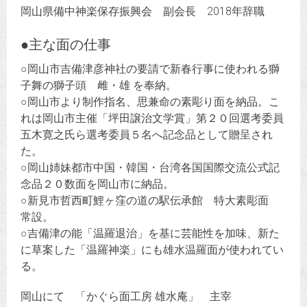
岡山県備中神楽保存振興会 副会長 2018年辞職
●主な面の仕事
○岡山市吉備津彦神社の要請で新春行事に使われる獅
子舞の獅子頭 雌・雄 を奉納。
○岡山市より制作指名、思兼命の素彫り面を納品。こ
れは岡山市主催「坪田譲治文学賞」第２０回選考委員
五木寛之氏ら選考委員５名へ記念品として贈呈され
た。
○岡山姉妹都市中国・韓国・台湾各国国際交流公式記
念品２０数面を岡山市に納品。
○新見市哲西町鯉ヶ窪の道の駅伝承館 特大素彫面
常設。
○吉備津の能「温羅退治」を基に芸能性を加味、新た
に草案した「温羅神楽」にも雄水温羅面が使われてい
る。
岡山にて 「かぐら面工房 雄水庵」 主宰