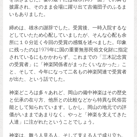
披露され、そのまま会場に躍り出て吉備団子のふるま
いもありました。
締めは、雄水の謝辞でした。受賞後、一時入院するな
どしていたため心配していましたが、そんな心配も余
所に１０分近く今回の受賞の感慨を述べました。印象
に残ったのは1979年に国の重要無形民俗文化財に指定
されているにもかかわらず、これまでの「三木記念賞
の受賞者」に「神楽関係者がまったくいなかった」こ
と、そして、今年になって二名もの神楽関連で受賞者
が出た、という話でした。
神楽どころは多々あれど、岡山の備中神楽はその歴史
と伝承の在り方、他所との比較などから特異な民俗芸
能として知られています。しかし、岡山の地元での評
価がいままであまりなく、やっと「神楽を支えてきた
人達」に注がれたということでしょう。
神楽は、舞う人見る人、そして支える人で成り立ち、