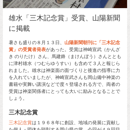
雄水「三木記念賞」受賞、山陽新聞
に掲載
暑さも盛りの８月１３日、
山陽新聞朝刊に「三木記念
賞」の受賞者発表
があった。受賞は神崎宣武（かんざ
き のりたけ）さん、馬建鋒（まけんぼう）さんととも
に津村雄水（つむらゆうすい）も含めて３人と報じら
れました。雄水は神楽面の面づくりと後進の指導に力
を入れていましたが、神崎宣武さんも岡山備中神楽の
書籍や実舞い講演などで度々登場される方で、両者の
受賞は神楽関係者にとっても大いに励みとなることで
しょう。
三木記念賞
三木記念賞
は１９６８年に創設、地域の発展に貢献し
た個人・団体を顕彰する岡山県の賞。今回が４９回目