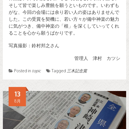
そして皆で楽しみ豊饒を願うといものです。いわずも
がな、今回の会場には余り若い人の姿はありませんで
した。この受賞を契機に、若い方々が備中神楽の魅力
に気がつき、備中神楽の「根」を深くしていってくれ
ることを心から願うばかりです。
写真撮影：鈴村邦之さん
管理人 津村 カツシ
Posted in
topic
Tagged
三木記念賞
13
8月