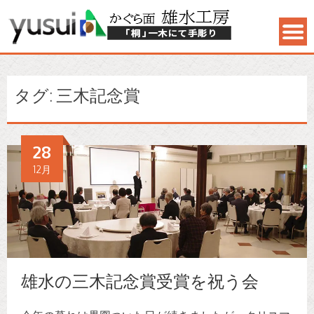
タグ: 三木記念賞
28
12月
雄水の三木記念賞受賞を祝う会