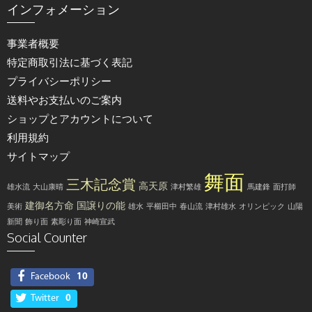
インフォメーション
事業者概要
特定商取引法に基づく表記
プライバシーポリシー
送料やお支払いのご案内
ショップとアカウントについて
利用規約
サイトマップ
舞面
三木記念賞
高天原
雄水流
大山康晴
津村繁雄
馬建鋒
面打師
建御名方命
国譲りの能
美術
雄水
平櫛田中
春山流
津村雄水
オリンピック
山陽
新聞
飾り面
素彫り面
神崎宣武
Social Counter
Facebook
10
Twitter
0