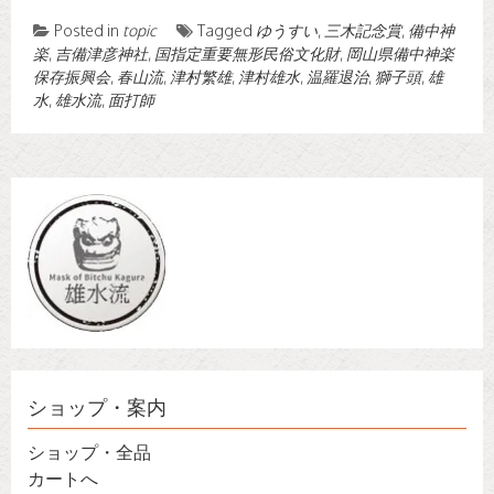
Posted in
topic
Tagged
ゆうすい
,
三木記念賞
,
備中神
楽
,
吉備津彦神社
,
国指定重要無形民俗文化財
,
岡山県備中神楽
保存振興会
,
春山流
,
津村繁雄
,
津村雄水
,
温羅退治
,
獅子頭
,
雄
水
,
雄水流
,
面打師
ショップ・案内
ショップ・全品
カートへ