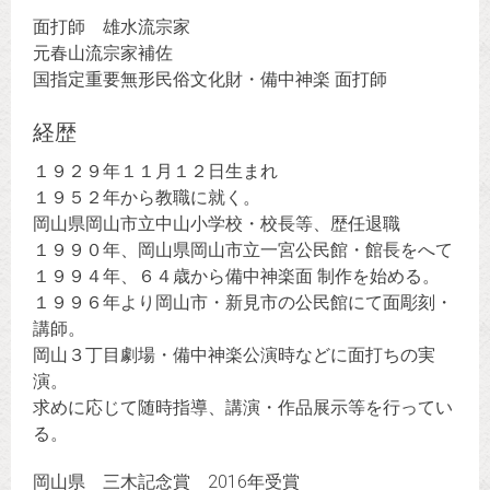
面打師 雄水流宗家
元春山流宗家補佐
国指定重要無形民俗文化財・備中神楽 面打師
経歴
１９２９年１１月１２日生まれ
１９５２年から教職に就く。
岡山県岡山市立中山小学校・校長等、歴任退職
１９９０年、岡山県岡山市立一宮公民館・館長をへて
１９９４年、６４歳から備中神楽面 制作を始める。
１９９６年より岡山市・新見市の公民館にて面彫刻・
講師。
岡山３丁目劇場・備中神楽公演時などに面打ちの実
演。
求めに応じて随時指導、講演・作品展示等を行ってい
る。
岡山県 三木記念賞 2016年受賞