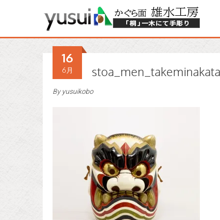
16
stoa_men_takeminakata
6月
By
yusuikobo