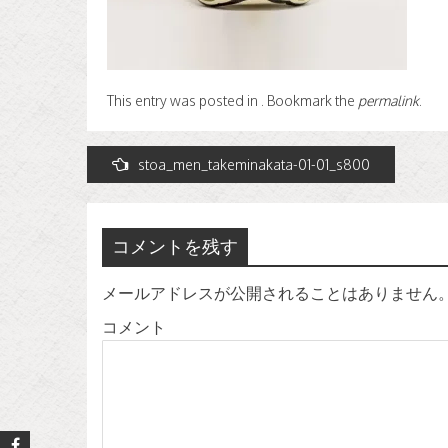
This entry was posted in . Bookmark the
permalink
.
投
stoa_men_takeminakata-01-01_s800
稿
ナ
コメントを残す
ビ
ゲ
メールアドレスが公開されることはありません
ー
コメント
シ
ョ
ン