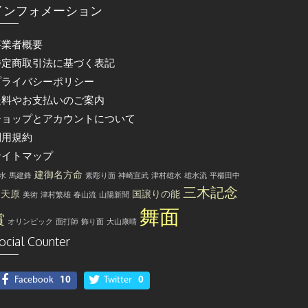
インフォメーション
事業者概要
特定商取引法に基づく表記
プライバシーポリシー
送料やお支払いのご案内
ショップとアカウントについて
利用規約
サイトマップ
建御名方命
水
馬建鋒
素彫り面
神崎宣武
津村雄水
雄水流
平櫛田中
三木記念
高天原
国譲りの能
美術
津村繁雄
春山流
山陽新聞
舞面
賞
オリンピック
面打師
飾り面
大山康晴
ocial Counter
Facebook
10
Twitter
0