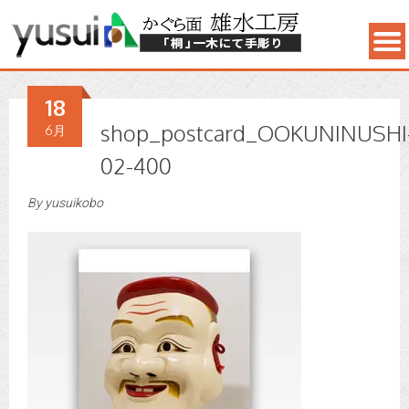
18
shop_postcard_OOKUNINUSHI
6月
02-400
By
yusuikobo