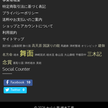
事業者概要
特定商取引法に基づく表記
プライバシーポリシー
送料やお支払いのご案内
ショップとアカウントについて
利用規約
サイトマップ
高天原
国譲りの能
建御
面打師
山陽新聞
飾り面
馬建鋒
津村繁雄
オリンピック
舞面
三木記
名方命
雄水
神崎宣武
雄水流
春山流
大山康晴
平櫛田中
念賞
素彫り面
津村雄水
美術
Social Counter
Facebook
10
Twitter
0
© 2026 かぐら面 雄水工房