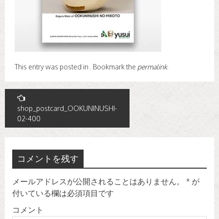
This entry was posted in . Bookmark the
permalink
.
投
稿
shop_postcard_OOKUNINUSHI-
02-400
ナ
ビ
ゲ
コメントを残す
ー
メールアドレスが公開されることはありません。
*
が
シ
付いている欄は必須項目です
ョ
コメント
ン