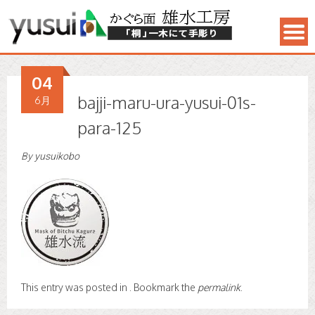
04
bajji-maru-ura-yusui-01s-
6月
para-125
By
yusuikobo
This entry was posted in . Bookmark the
permalink
.