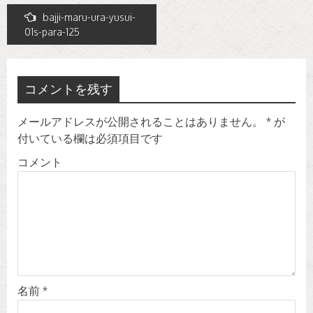
投
bajji-maru-ura-yusui-
稿
01s-para-125
ナ
ビ
コメントを残す
ゲ
ー
メールアドレスが公開されることはありません。
*
が
シ
付いている欄は必須項目です
ョ
コメント
ン
名前
*