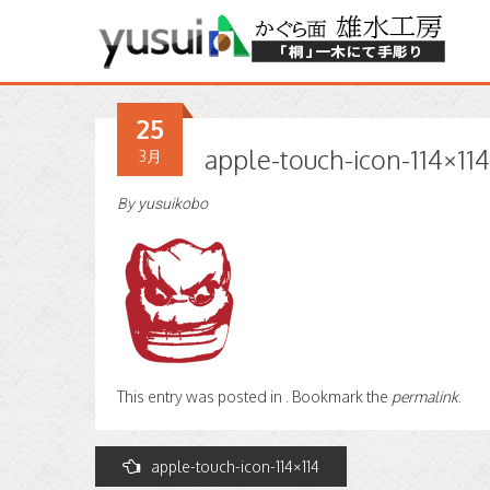
25
apple-touch-icon-114×114
3月
By
yusuikobo
This entry was posted in . Bookmark the
permalink
.
投
apple-touch-icon-114×114