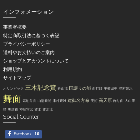
インフォメーション
事業者概要
特定商取引法に基づく表記
プライバシーポリシー
送料やお支払いのご案内
ショップとアカウントについて
利用規約
サイトマップ
三木記念賞
国譲りの能
オリンピック
春山流
面打師
平櫛田中
津村雄水
舞面
建御名方命
高天原
素彫り面
山陽新聞
津村繁雄
美術
飾り面
大山康
晴
馬建鋒
神崎宣武
雄水
雄水流
Social Counter
Facebook
10